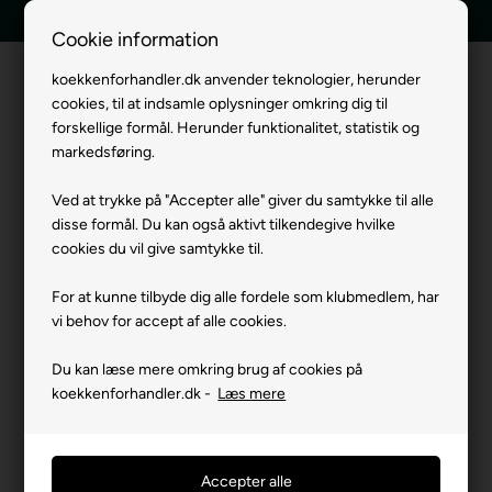
E-mærket webshop
Tilbud indenfor 24 timer
Cookie information
koekkenforhandler.dk anvender teknologier, herunder
cookies, til at indsamle oplysninger omkring dig til
Menu
forskellige formål. Herunder funktionalitet, statistik og
markedsføring.
Ved at trykke på "Accepter alle" giver du samtykke til alle
disse formål. Du kan også aktivt tilkendegive hvilke
cookies du vil give samtykke til.
Kvalitetshvidevarer til gode
For at kunne tilbyde dig alle fordele som klubmedlem, har
vi behov for accept af alle cookies.
priser
Du kan læse mere omkring brug af cookies på
koekkenforhandler.dk -
Læs mere
Vores kunder fortæller...