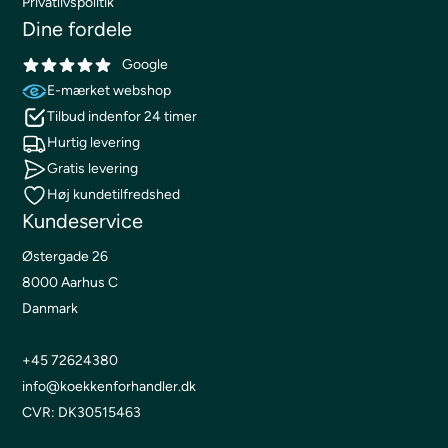
Privatlivspolitik
Dine fordele
Google
E-mærket webshop
Tilbud indenfor 24 timer
Hurtig levering
Gratis levering
Høj kundetilfredshed
Kundeservice
Østergade 26
8000 Aarhus C
Danmark
+45 72624380
info@koekkenforhandler.dk
CVR: DK30515463