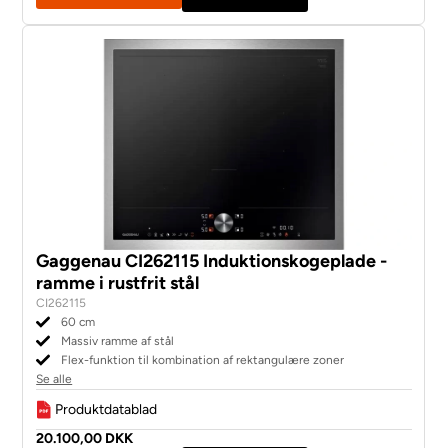
Gaggenau CI262115 Induktionskogeplade -
ramme i rustfrit stål
CI262115
60 cm
Massiv ramme af stål
Flex-funktion til kombination af rektangulære zoner
Se alle
Produktdatablad
20.100,00 DKK