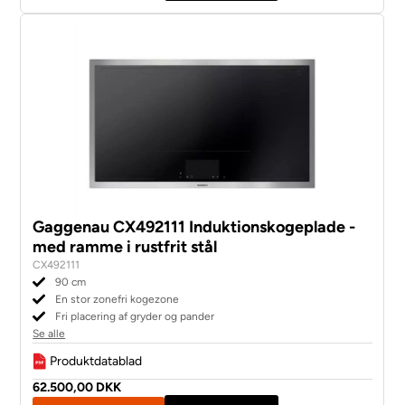
Gaggenau CX492111 Induktionskogeplade -
med ramme i rustfrit stål
CX492111
90 cm
En stor zonefri kogezone
Fri placering af gryder og pander
Se alle
Produktdatablad
62.500,00 DKK