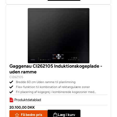
Gaggenau CI262105 Induktionskogeplade -
uden ramme
CI262105
Bredde 60 cm Uden ramme til planlimning
Flex-funktion til kombination af rektangulære zoner
Fri placering af kogegrej i kombinerede kogezoner med
automatisk udvidelse op til 30 cm bredde
Produktdatablad
20.100,00 DKK
Få bedre pris
Læg i kurv