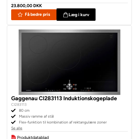
23.800,00 DKK
Få bedre pris
Læg i kurv
Gaggenau CI283113 Induktionskogeplade
CI283113
80 cm
Massiv ramme af stål
Flex-funktion til kombination af rektangulære zoner
Se alle
Produktdatablad