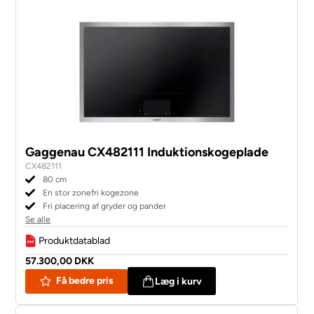
Gaggenau CX482111 Induktionskogeplade
CX482111
80 cm
En stor zonefri kogezone
Fri placering af gryder og pander
Se alle
Produktdatablad
57.300,00 DKK
Få bedre pris
Læg i kurv