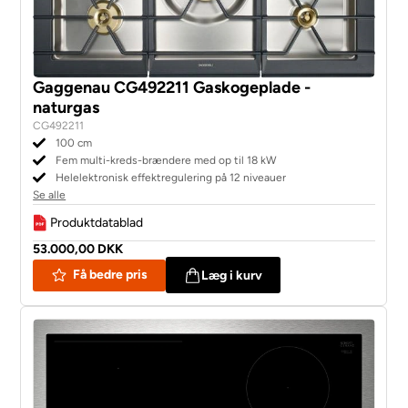
Gaggenau CG492211 Gaskogeplade -
naturgas
CG492211
100 cm
Fem multi-kreds-brændere med op til 18 kW
Helelektronisk effektregulering på 12 niveauer
Se alle
Produktdatablad
53.000,00 DKK
Få bedre pris
Læg i kurv