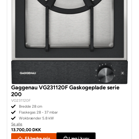
Gaggenau VG231120F Gaskogeplade serie
200
VG231120F
Bredde 28 cm
Flaskegas 28 - 37 mbar
Wokbrænder 5.8 kW
Se alle
13.700,00 DKK
Få bedre pris
Læg i kurv