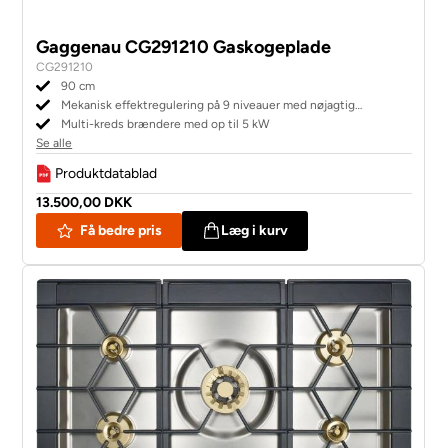
Gaggenau CG291210 Gaskogeplade
CG291210
90 cm
Mekanisk effektregulering på 9 niveauer med nøjagtig
indstilling og reproduktion af flammestørrelse
Multi-kreds brændere med op til 5 kW
Se alle
Produktdatablad
13.500,00 DKK
Få bedre pris
Læg i kurv