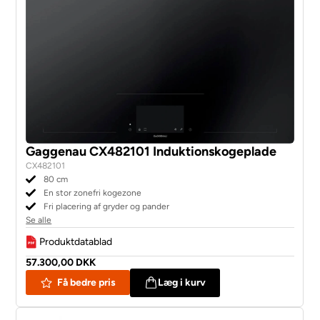
Gaggenau CX482101 Induktionskogeplade
CX482101
80 cm
En stor zonefri kogezone
Fri placering af gryder og pander
Se alle
Produktdatablad
57.300,00 DKK
Få bedre pris
Læg i kurv