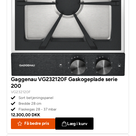
Gaggenau VG232120F Gaskogeplade serie
200
VG232120F
Sort betjeningspanel
Bredde 28 cm
Flaskegas 28 - 37 mbar
12.300,00 DKK
Få bedre pris
Læg i kurv