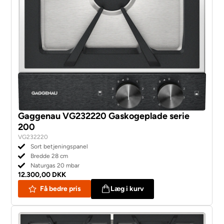
Gaggenau VG232220 Gaskogeplade serie
200
VG232220
Sort betjeningspanel
Bredde 28 cm
Naturgas 20 mbar
12.300,00 DKK
Få bedre pris
Læg i kurv