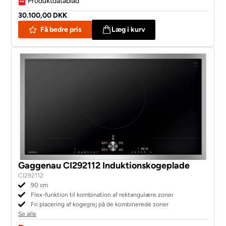
Produktdatablad
30.100,00 DKK
Få bedre pris
Læg i kurv
Gaggenau CI292112 Induktionskogeplade
CI292112
90 cm
Flex-funktion til kombination af rektangulære zoner
Fri placering af kogegrej på de kombinerede zoner
Se alle