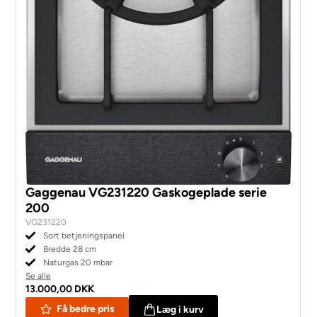
Gaggenau VG231220 Gaskogeplade serie
200
VG231220
Sort betjeningspanel
Bredde 28 cm
Naturgas 20 mbar
Se alle
13.000,00 DKK
Få bedre pris
Læg i kurv