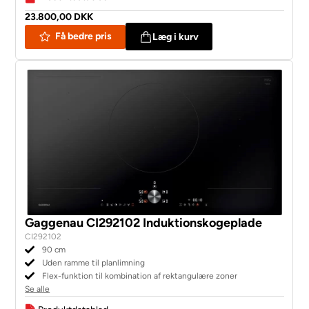
23.800,00 DKK
Få bedre pris
Læg i kurv
Gaggenau CI292102 Induktionskogeplade
CI292102
90 cm
Uden ramme til planlimning
Flex-funktion til kombination af rektangulære zoner
Se alle