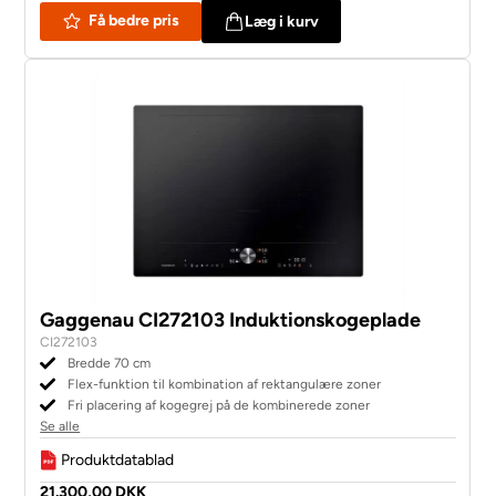
Få bedre pris
Læg i kurv
Gaggenau CI272103 Induktionskogeplade
CI272103
Bredde 70 cm
Flex-funktion til kombination af rektangulære zoner
Fri placering af kogegrej på de kombinerede zoner
Se alle
Produktdatablad
21.300,00 DKK