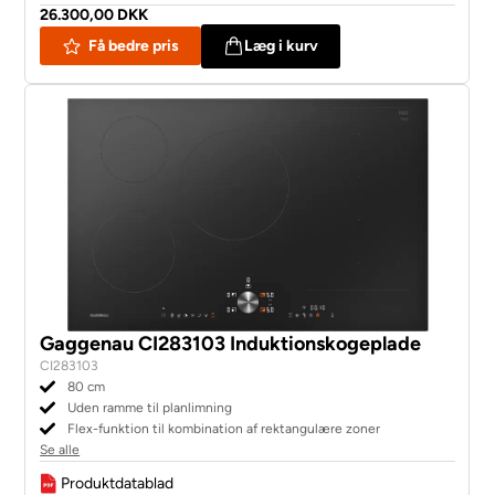
26.300,00 DKK
Få bedre pris
Læg i kurv
Gaggenau CI283103 Induktionskogeplade
CI283103
80 cm
Uden ramme til planlimning
Flex-funktion til kombination af rektangulære zoner
Se alle
Produktdatablad