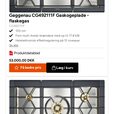
Gaggenau CG492111F Gaskogeplade -
flaskegas
CG492111F
100 cm
Fem multi-kreds-brændere med op til 17.8 kW
Helelektronisk effektregulering på 12 niveauer
Se alle
Produktdatablad
53.000,00 DKK
Få bedre pris
Læg i kurv