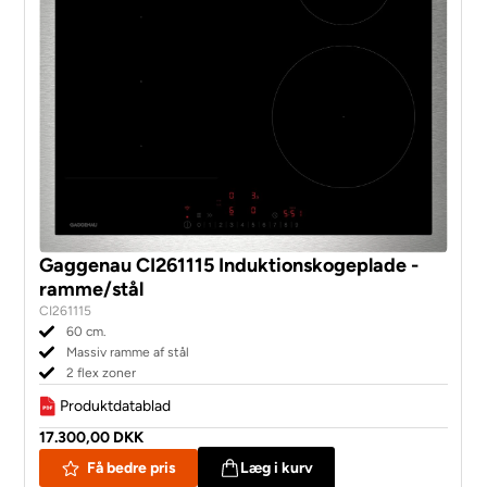
Gaggenau CI261115 Induktionskogeplade -
ramme/stål
CI261115
60 cm.
Massiv ramme af stål
2 flex zoner
Produktdatablad
17.300,00 DKK
Få bedre pris
Læg i kurv