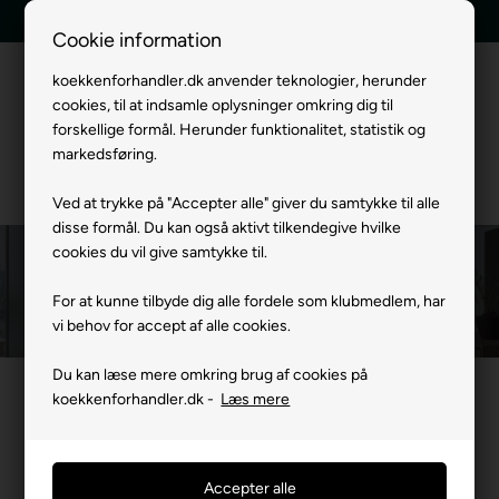
Tilbud indenfor 24 timer
Hurtig levering
Cookie information
koekkenforhandler.dk anvender teknologier, herunder
cookies, til at indsamle oplysninger omkring dig til
Menu
forskellige formål. Herunder funktionalitet, statistik og
markedsføring.
Ved at trykke på "Accepter alle" giver du samtykke til alle
disse formål. Du kan også aktivt tilkendegive hvilke
cookies du vil give samtykke til.
Du er her:
Gaggenau Kogeplader
/
Gaggenau Hvidevarer
/
Mærker
Gaggenau Kogeplader
For at kunne tilbyde dig alle fordele som klubmedlem, har
vi behov for accept af alle cookies.
Du kan læse mere omkring brug af cookies på
koekkenforhandler.dk -
Læs mere
Der findes en kogetop til ethvert rum og enhver fritidskok.
Alsidigheden ved flex induktion, induktion, gas- eller
glaskeramiske kogetoppe kan kombineres med bordemfang og
den mere specialiserede elektriske grill, dampkoger eller Teppan