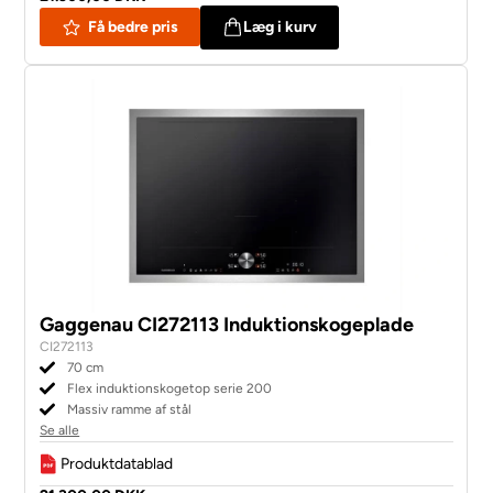
Få bedre pris
Læg i kurv
Gaggenau CI272113 Induktionskogeplade
CI272113
70 cm
Flex induktionskogetop serie 200
Massiv ramme af stål
Se alle
Produktdatablad