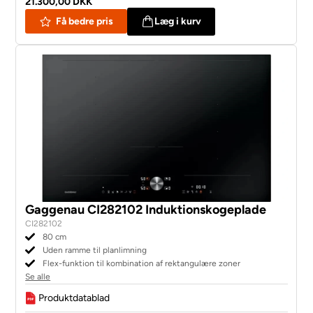
21.300,00 DKK
Få bedre pris
Læg i kurv
Gaggenau CI282102 Induktionskogeplade
CI282102
80 cm
Uden ramme til planlimning
Flex-funktion til kombination af rektangulære zoner
Se alle
Produktdatablad