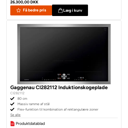
26.300,00 DKK
Få bedre pris
Læg i kurv
Gaggenau CI282112 Induktionskogeplade
CI282112
80 cm
Massiv ramme af stål
Flex-funktion til kombination af rektangulære zoner
Se alle
Produktdatablad