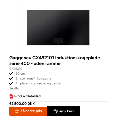
Gaggenau CX492101 Induktionskogeplade
serie 400 - uden ramme
CX492101
90 cm
En stor zonefri kogezone
Fri placering af gryder og pander
Se alle
Produktdatablad
62.500,00 DKK
Få bedre pris
Læg i kurv