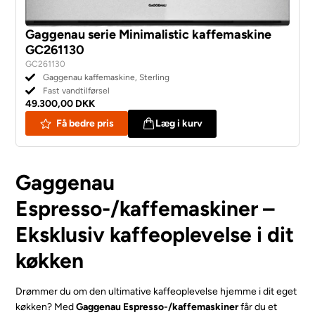
Gaggenau serie Minimalistic kaffemaskine
GC261130
GC261130
Gaggenau kaffemaskine, Sterling
Fast vandtilførsel
49.300,00 DKK
Få bedre pris
Læg i kurv
Gaggenau
Espresso-/kaffemaskiner –
Eksklusiv kaffeoplevelse i dit
køkken
Drømmer du om den ultimative kaffeoplevelse hjemme i dit eget
køkken? Med
Gaggenau Espresso-/kaffemaskiner
får du et