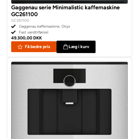
Gaggenau serie Minimalistic kaffemaskine
GC261100
GC261100
Gaggenau kaffemaskine, Onyx
Fast vandtilførsel
49.300,00 DKK
Få bedre pris
Læg i kurv