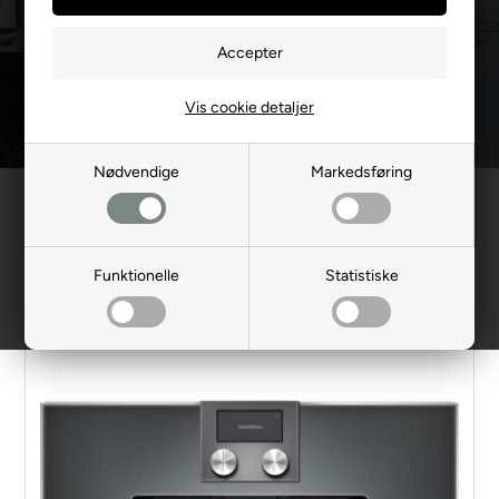
samme og med en minimal indsats. Disse kaffemaskiner
passer uden problemer ind i vores ovnkombinationer og giver
Vis cookie detaljer
strømlinet perfektion.
Nødvendige
Markedsføring
Filtrer produkter
Funktionelle
Statistiske