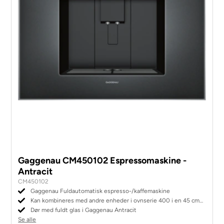
Gaggenau CM450102 Espressomaskine -
Antracit
CM450102
Gaggenau Fuldautomatisk espresso-/kaffemaskine
Kan kombineres med andre enheder i ovnserie 400 i en 45 cm
niche
Dør med fuldt glas i Gaggenau Antracit
Se alle