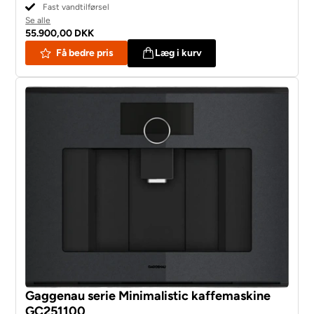
Fast vandtilførsel
Se alle
55.900,00 DKK
Få bedre pris
Læg i kurv
Gaggenau serie Minimalistic kaffemaskine
GC251100