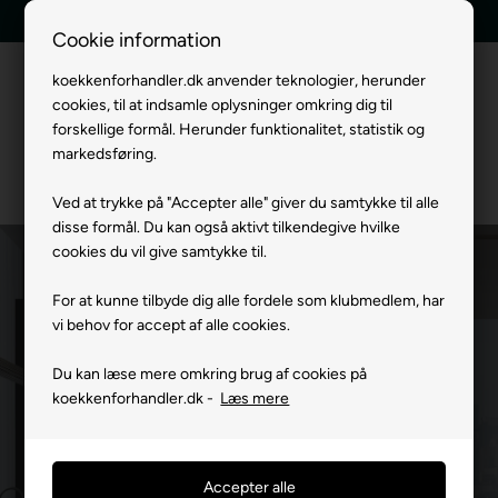
Tilbud indenfor 24 timer
Hurtig levering
Cookie information
koekkenforhandler.dk anvender teknologier, herunder
cookies, til at indsamle oplysninger omkring dig til
Menu
forskellige formål. Herunder funktionalitet, statistik og
markedsføring.
Ved at trykke på "Accepter alle" giver du samtykke til alle
disse formål. Du kan også aktivt tilkendegive hvilke
cookies du vil give samtykke til.
Gaggenau Espresso-/kaffemaskiner
For at kunne tilbyde dig alle fordele som klubmedlem, har
Forside
»
Mærker
Gaggenau Hvidevarer
Gaggenau Espresso-/kaffe
vi behov for accept af alle cookies.
Med fuldautomatiske espresso-/kaffemaskiner i Serie 400 og
Du kan læse mere omkring brug af cookies på
koekkenforhandler.dk -
Læs mere
200 kan du tilberede kaffe i en utrolig høj standard i dit eget
hjem. Du kan lave skræddersyede drikkevarer for at
imødekomme dine gæsters individuelle præferencer med det