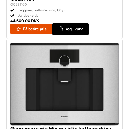
GC251100
Gaggenau kaffemaskine, Onyx
Vandbeholder
44.600,00 DKK
Få bedre pris
Læg i kurv
Gaggenau serie Minimalistic kaffemaskine