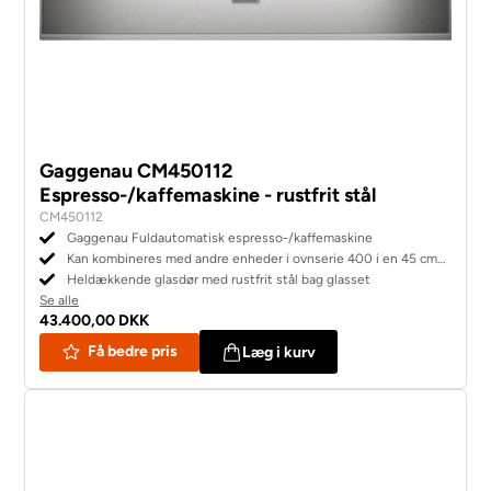
Gaggenau CM450112
Espresso-/kaffemaskine - rustfrit stål
CM450112
Gaggenau Fuldautomatisk espresso-/kaffemaskine
Kan kombineres med andre enheder i ovnserie 400 i en 45 cm
niche
Heldækkende glasdør med rustfrit stål bag glasset
Se alle
43.400,00 DKK
Få bedre pris
Læg i kurv