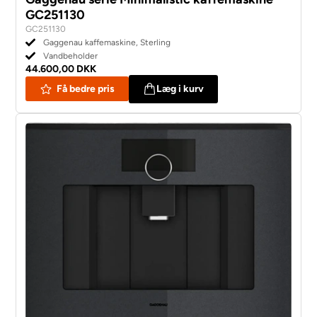
GC251130
GC251130
Gaggenau kaffemaskine, Sterling
Vandbeholder
44.600,00 DKK
Få bedre pris
Læg i kurv