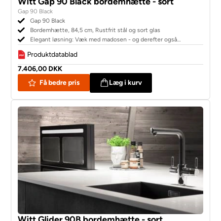
Witt Gap 90 Black bordemhætte - sort
Gap 90 Black
Gap 90 Black
Bordemhætte, 84,5 cm, Rustfrit stål og sort glas
Elegant løsning: Væk med madosen - og derefter også
emhætten!
Produktdatablad
7.406,00 DKK
Få bedre pris
Læg i kurv
Witt Glider 90B bordemhætte - sort