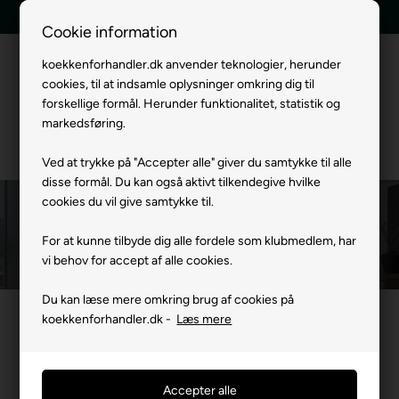
Tilbud indenfor 24 timer
Hurtig levering
Cookie information
koekkenforhandler.dk anvender teknologier, herunder
cookies, til at indsamle oplysninger omkring dig til
Menu
forskellige formål. Herunder funktionalitet, statistik og
markedsføring.
Ved at trykke på "Accepter alle" giver du samtykke til alle
disse formål. Du kan også aktivt tilkendegive hvilke
cookies du vil give samtykke til.
Witt Bordemhætte
For at kunne tilbyde dig alle fordele som klubmedlem, har
Forside
»
Mærker
WITT Hvidevarer
Witt Emhætte
Witt Bordemh
vi behov for accept af alle cookies.
Du kan læse mere omkring brug af cookies på
koekkenforhandler.dk -
Læs mere
Filtrer produkter