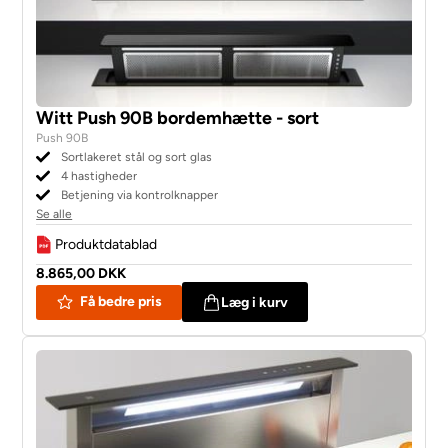
Witt Push 90B bordemhætte - sort
Push 90B
Sortlakeret stål og sort glas
4 hastigheder
Betjening via kontrolknapper
Se alle
Produktdatablad
8.865,00 DKK
Få bedre pris
Læg i kurv