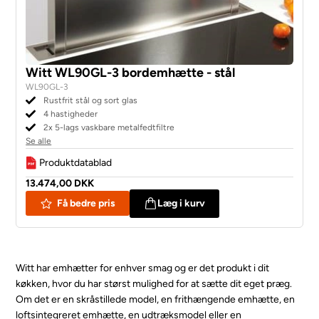
Witt WL90GL-3 bordemhætte - stål
WL90GL-3
Rustfrit stål og sort glas
4 hastigheder
2x 5-lags vaskbare metalfedtfiltre
Se alle
Produktdatablad
13.474,00 DKK
Få bedre pris
Læg i kurv
Witt har emhætter for enhver smag og er det produkt i dit
køkken, hvor du har størst mulighed for at sætte dit eget præg.
Om det er en skråstillede model, en frithængende emhætte, en
loftsintegreret emhætte, en udtræksmodel eller en