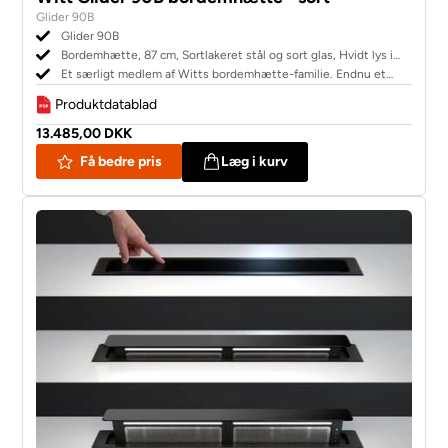
Glider 90B
Glider 90B
Bordemhætte, 87 cm, Sortlakeret stål og sort glas, Hvidt lys i
display, LED-belysning
Et særligt medlem af Witts bordemhætte-familie. Endnu et
unikt element i dit køkken.
Produktdatablad
13.485,00 DKK
Få bedre pris
Læg i kurv