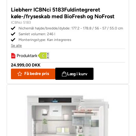
Liebherr ICBNci 5183Fuldintegreret
køle-/fryseskab med BioFresh og NoFrost
ICBNci 5183
Nichemål højde/bredde/dybde: 177.2 - 178.8 / 56 - 57 / 55.0 cm
Samlet volumen: 246 l
Monteringstype: Kan integreres
Se alle
Produktark
24.999,00 DKK
Få bedre pris
Læg i kurv