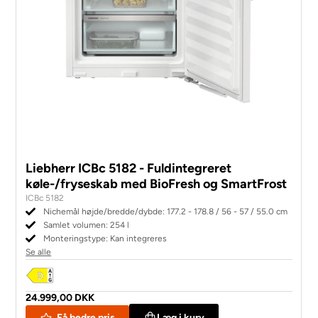
Liebherr ICBc 5182 - Fuldintegreret
køle-/fryseskab med BioFresh og SmartFrost
ICBc 5182
Nichemål højde/bredde/dybde: 177.2 - 178.8 / 56 - 57 / 55.0 cm
Samlet volumen: 254 l
Monteringstype: Kan integreres
Se alle
24.999,00 DKK
Få bedre pris
Læg i kurv