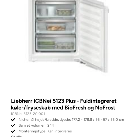
Liebherr ICBNei 5123 Plus - Fuldintegreret
køle-/fryseskab med BioFresh og NoFrost
ICBNei 5123-20 001
Nichemål højde/bredde/dybde: 177,2 - 178,8 / 56 - 57 / 55,0 cm
Samlet volumen: 244 l
Monteringstype: Kan integreres
Se alle