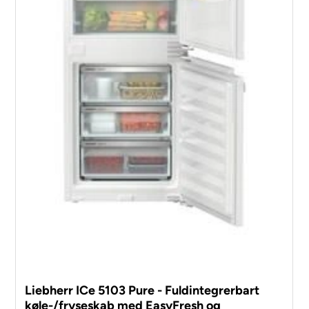
Liebherr ICe 5103 Pure - Fuldintegrerbart
køle-/fryseskab med EasyFresh og