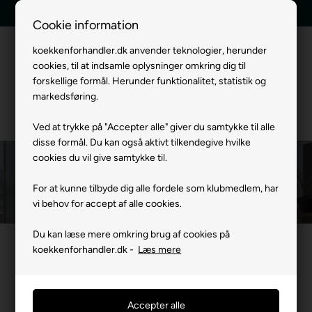
Hurtig levering
Gratis levering
Cookie information
koekkenforhandler.dk anvender teknologier, herunder
cookies, til at indsamle oplysninger omkring dig til
Menu
forskellige formål. Herunder funktionalitet, statistik og
markedsføring.
Ved at trykke på "Accepter alle" giver du samtykke til alle
disse formål. Du kan også aktivt tilkendegive hvilke
cookies du vil give samtykke til.
Du er her:
Liebherr Køle-/fryseskabe
/
Liebherr Hvidevarer
/
Mærker
Liebherr Køle-/fryseskabe
For at kunne tilbyde dig alle fordele som klubmedlem, har
vi behov for accept af alle cookies.
Du kan læse mere omkring brug af cookies på
koekkenforhandler.dk -
Læs mere