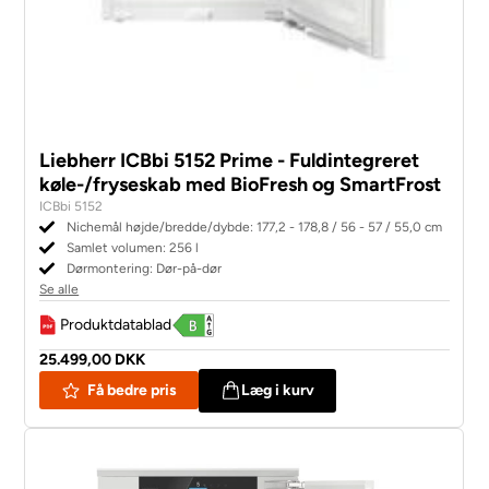
Liebherr ICBbi 5152 Prime - Fuldintegreret
køle-/fryseskab med BioFresh og SmartFrost
ICBbi 5152
Nichemål højde/bredde/dybde: 177,2 - 178,8 / 56 - 57 / 55,0 cm
Samlet volumen: 256 l
Dørmontering: Dør-på-dør
Se alle
Produktdatablad
25.499,00 DKK
Få bedre pris
Læg i kurv