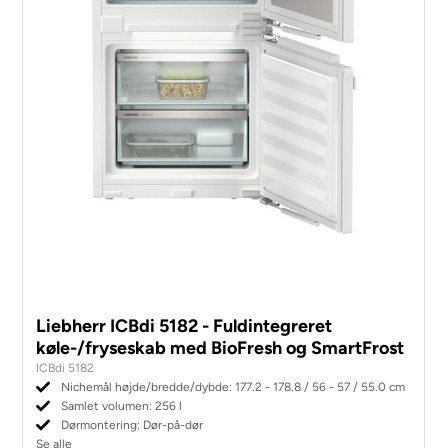
Liebherr ICBdi 5182 - Fuldintegreret
køle-/fryseskab med BioFresh og SmartFrost
ICBdi 5182
Nichemål højde/bredde/dybde: 177.2 - 178.8 / 56 - 57 / 55.0 cm
Samlet volumen: 256 l
Dørmontering: Dør-på-dør
Se alle