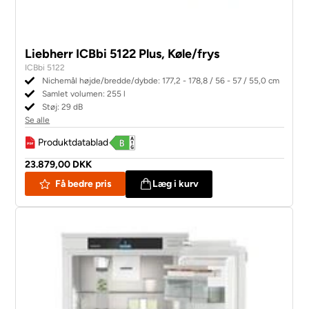
Liebherr ICBbi 5122 Plus, Køle/frys
ICBbi 5122
Nichemål højde/bredde/dybde: 177,2 - 178,8 / 56 - 57 / 55,0 cm
Samlet volumen: 255 l
Støj: 29 dB
Se alle
Produktdatablad
23.879,00 DKK
Få bedre pris
Læg i kurv