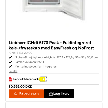
Liebherr ICNdi 5173 Peak - Fuldintegreret
køle-/fryseskab med EasyFresh og NoFrost
ICNdi 5173-20 001
Nichemål højde/bredde/dybde: 177,2 - 178,8 / 56 - 57 / 55,0 cm
Samlet volumen: 255 l
Monteringstype: Kan integreres
Se alle
Produktdatablad
30.999,00 DKK
Få bedre pris
Læg i kurv