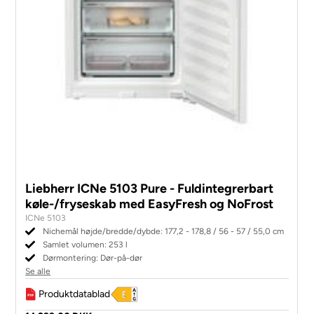
Liebherr ICNe 5103 Pure - Fuldintegrerbart
køle-/fryseskab med EasyFresh og NoFrost
ICNe 5103
Nichemål højde/bredde/dybde: 177,2 - 178,8 / 56 - 57 / 55,0 cm
Samlet volumen: 253 l
Dørmontering: Dør-på-dør
Se alle
Produktdatablad