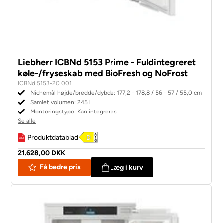
Liebherr ICBNd 5153 Prime - Fuldintegreret
køle-/fryseskab med BioFresh og NoFrost
ICBNd 5153-20 001
Nichemål højde/bredde/dybde: 177,2 - 178,8 / 56 - 57 / 55,0 cm
Samlet volumen: 245 l
Monteringstype: Kan integreres
Se alle
Produktdatablad
21.628,00 DKK
Få bedre pris
Læg i kurv