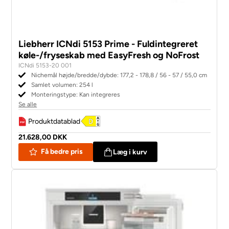
Liebherr ICNdi 5153 Prime - Fuldintegreret
køle-/fryseskab med EasyFresh og NoFrost
ICNdi 5153-20 001
Nichemål højde/bredde/dybde: 177,2 - 178,8 / 56 - 57 / 55,0 cm
Samlet volumen: 254 l
Monteringstype: Kan integreres
Se alle
Produktdatablad
21.628,00 DKK
Få bedre pris
Læg i kurv