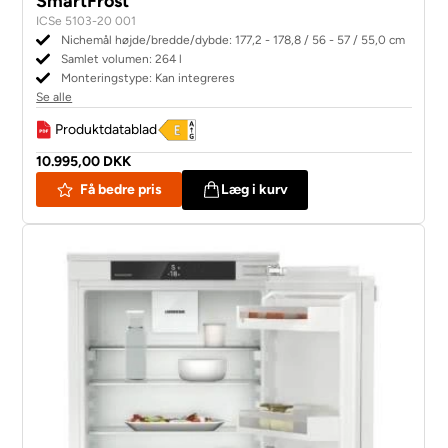
SmartFrost
ICSe 5103-20 001
Nichemål højde/bredde/dybde: 177,2 - 178,8 / 56 - 57 / 55,0 cm
Samlet volumen: 264 l
Monteringstype: Kan integreres
Se alle
Produktdatablad
10.995,00 DKK
Få bedre pris
Læg i kurv