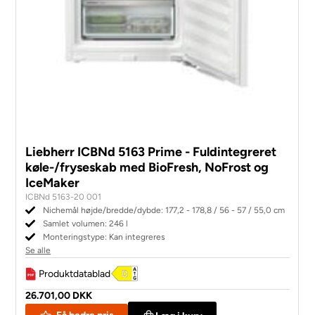
Liebherr ICBNd 5163 Prime - Fuldintegreret
køle-/fryseskab med BioFresh, NoFrost og
IceMaker
ICBNd 5163-20 001
Nichemål højde/bredde/dybde: 177,2 - 178,8 / 56 - 57 / 55,0 cm
Samlet volumen: 246 l
Monteringstype: Kan integreres
Se alle
Produktdatablad
26.701,00 DKK