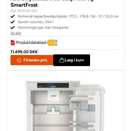
SmartFrost
ICe 5103-20 001
Nichemål højde/bredde/dybde: 177,2 - 178,8 / 56 - 57 / 55,0 cm
Samlet volumen: 264 l
Monteringstype: Kan integreres
Se alle
Produktdatablad
11.499,00 DKK
Få bedre pris
Læg i kurv