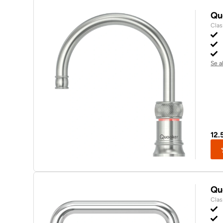
Qu
Clas
Se a
12.
Qu
Clas