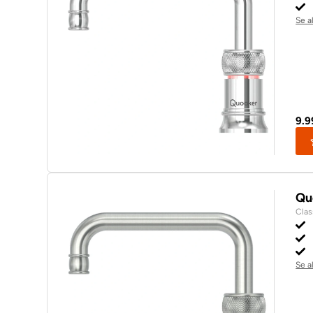
Se a
9.
Qu
Clas
Se a