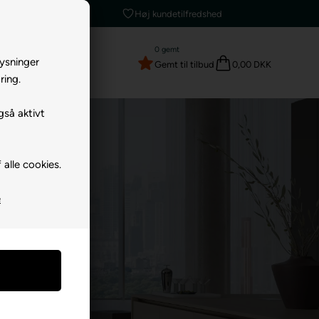
Høj kundetilfredshed
0
gemt
lysninger
Gemt til tilbud
0,00 DKK
ring.
gså aktivt
 alle cookies.
e