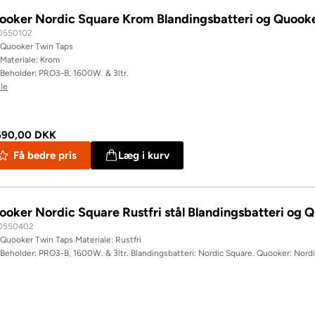
ooker Nordic Square Krom Blandingsbatteri og Quoo
0550102
Quooker Twin Taps
Materiale: Krom
Beholder: PRO3-B, 1600W. & 3ltr.
lle
690,00 DKK
Få bedre pris
Læg i kurv
ooker Nordic Square Rustfri stål Blandingsbatteri o
0550402
Quooker Twin Taps Materiale: Rustfri
Beholder: PRO3-B, 1600W. & 3ltr. Blandingsbatteri: Nordic Square. Quooker: Nordi