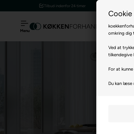
Tilbud indenfor 24 timer
Cookie 
koekkenforha
Menu
omkring dig t
Ved at trykke
tilkendegive 
For at kunne 
Du kan læse 