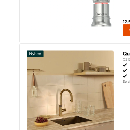
12.
Qu
Nyhed
Q21
Se a