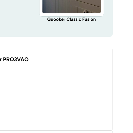
Quooker Classic Fusion
Quooker Cl
ker PRO3VAQ