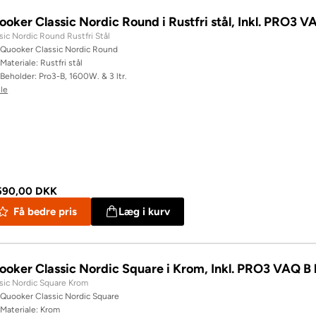
ooker Classic Nordic Round i Rustfri stål, Inkl. PRO3 
sic Nordic Round Rustfri Stål
Quooker Classic Nordic Round
Materiale: Rustfri stål
Beholder: Pro3-B, 1600W. & 3 ltr.
lle
590,00 DKK
Få bedre pris
Læg i kurv
ooker Classic Nordic Square i Krom, Inkl. PRO3 VAQ B
sic Nordic Square Krom
Quooker Classic Nordic Square
Materiale: Krom