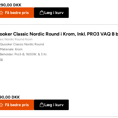
290,00 DKK
Få bedre pris
Læg i kurv
ooker Classic Nordic Round i Krom, Inkl. PRO3 VAQ B 
sic Nordic Round Krom
Quooker Classic Nordic Round
Materiale: Krom
Beholder: Pro3-B, 1600W. & 3 ltr.
lle
990,00 DKK
Få bedre pris
Læg i kurv