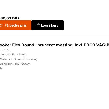
590,00 DKK
Få bedre pris
Læg i kurv
ooker Flex Round i bruneret messing, Inkl. PRO3 VAQ 
2090702
Quooker Flex Round
Materiale: Bruneret Messing
Beholder: Pro3 1600W.
lle