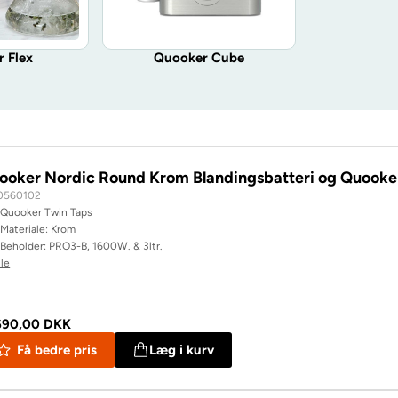
 Flex
Quooker Cube
ooker Nordic Round Krom Blandingsbatteri og Quoo
0560102
Quooker Twin Taps
Materiale: Krom
Beholder: PRO3-B, 1600W. & 3ltr.
lle
690,00 DKK
Få bedre pris
Læg i kurv