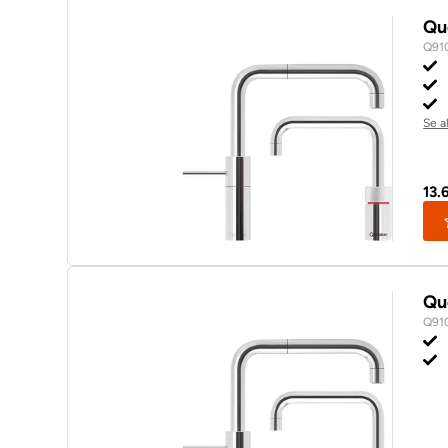
Qu
Q91
Se a
13.
Qu
Q91