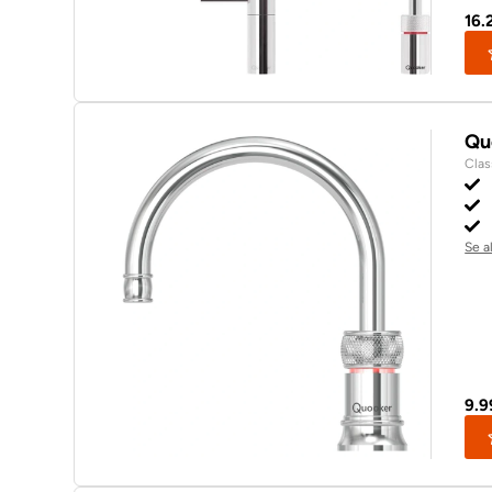
16.
Qu
Clas
Se a
9.