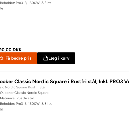
Beholder: Pro3-B, 1600W. & 3 ltr.
lle
990,00 DKK
Få bedre pris
Læg i kurv
ooker Classic Nordic Square i Rustfri stål, Inkl. PRO3 
sic Nordic Square Rustfri Stål
Quooker Classic Nordic Square
Materiale: Rustfri stål
Beholder: Pro3-B, 1600W. & 3 ltr.
lle