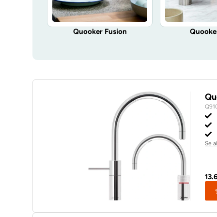
Quooker Fusion
Quooker
Qu
Q91
Se a
13.