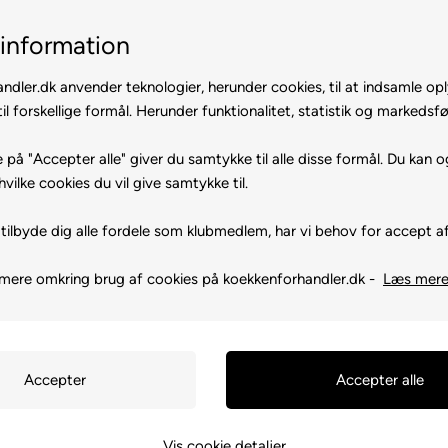
Hurtig levering
Gratis levering
information
ndler.dk anvender teknologier, herunder cookies, til at indsamle op
il forskellige formål. Herunder funktionalitet, statistik og markedsfø
 på "Accepter alle" giver du samtykke til alle disse formål. Du kan o
hvilke cookies du vil give samtykke til.
tilbyde dig alle fordele som klubmedlem, har vi behov for accept af
Du er her:
Kogende vandhaner
/
Kogende vandhaner
/
VVS
mere omkring brug af cookies på koekkenforhandler.dk -
Læs mer
Kogende vandhaner
Vis cookie detaljer