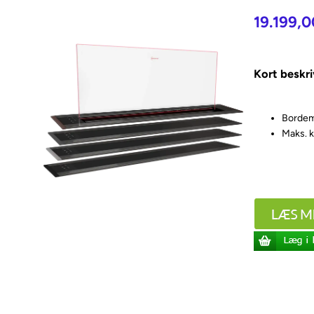
19.199,0
Kort beskri
Bordem
Maks. k