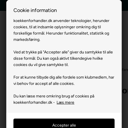
Tilbud indenfor 24 timer
Hurtig levering
Cookie information
koekkenforhandler.dk anvender teknologier, herunder
cookies, til at indsamle oplysninger omkring dig til
Menu
forskellige formål. Herunder funktionalitet, statistik og
markedsføring.
Ved at trykke på "Accepter alle" giver du samtykke til alle
disse formål. Du kan også aktivt tilkendegive hvilke
cookies du vil give samtykke til.
Forside
»
Mærker
Neff Hvidevarer
Neff Emfang
Neff bordemfan
For at kunne tilbyde dig alle fordele som klubmedlem, har
vi behov for accept af alle cookies.
Ønsker du et perso
Du kan læse mere omkring brug af cookies på
tilbud?
koekkenforhandler.dk -
Læs mere
Bente Nexø – Køkkenforhandler.dk
Tlf: 72 62 43 80