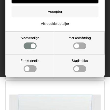
Vis cookie detaljer
Siemens iQ700 Bordemfang | LD88WMM65
LD88WMM65
iQ700 Bordemfang i klart glas og planoDesign (80 cm)
Nødvendige
Markedsføring
Maks. kapacitet: 775 m3/t
Lydniveau min/maks trin: 39/62 dB
Se alle
Fladkanaler
Funktionelle
Statistiske
18.715,00 DKK
Få bedre pris
Læg i kurv