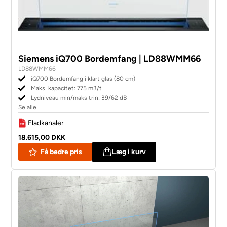
Siemens iQ700 Bordemfang | LD88WMM66
LD88WMM66
iQ700 Bordemfang i klart glas (80 cm)
Maks. kapacitet: 775 m3/t
Lydniveau min/maks trin: 39/62 dB
Se alle
Fladkanaler
18.615,00 DKK
Få bedre pris
Læg i kurv