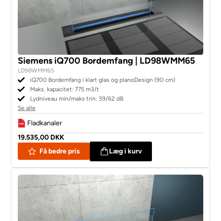
Siemens iQ700 Bordemfang | LD98WMM65
LD98WMM65
iQ700 Bordemfang i klart glas og planoDesign (90 cm)
Maks. kapacitet: 775 m3/t
Lydniveau min/maks trin: 39/62 dB
Se alle
Fladkanaler
19.535,00 DKK
Få bedre pris
Læg i kurv