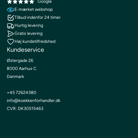
Google
E-mærket webshop
Tilbud indenfor 24 timer
Hurtig levering
Gratis levering
Høj kundetilfredshed
Kundeservice
Østergade 26
8000 Aarhus C
Danmark
+45 72624380
info@koekkenforhandler.dk
CVR: DK30515463