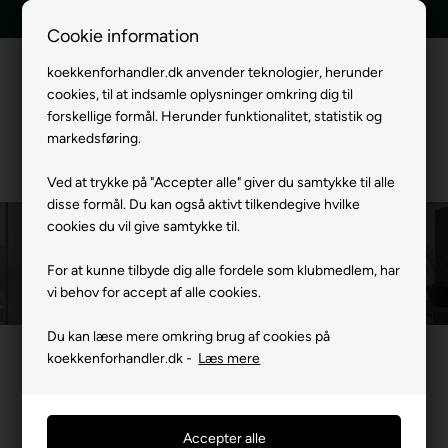
E-mærket webshop
Tilbud indenfor 24 timer
Cookie information
koekkenforhandler.dk anvender teknologier, herunder
cookies, til at indsamle oplysninger omkring dig til
Menu
forskellige formål. Herunder funktionalitet, statistik og
markedsføring.
Ved at trykke på "Accepter alle" giver du samtykke til alle
disse formål. Du kan også aktivt tilkendegive hvilke
cookies du vil give samtykke til.
Siemens bord emfang
For at kunne tilbyde dig alle fordele som klubmedlem, har
Forside
»
Mærker
Siemens Studioline Hvidevarer
Siemens Studiolin
vi behov for accept af alle cookies.
Du kan læse mere omkring brug af cookies på
koekkenforhandler.dk -
Læs mere
Filtrer produkter