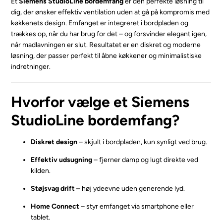
Et
Siemens StudioLine bordemfang
er den perfekte løsning til
dig, der ønsker effektiv ventilation uden at gå på kompromis med
køkkenets design. Emfanget er integreret i bordpladen og
trækkes op, når du har brug for det – og forsvinder elegant igen,
når madlavningen er slut. Resultatet er en diskret og moderne
løsning, der passer perfekt til åbne køkkener og minimalistiske
indretninger.
Hvorfor vælge et Siemens
StudioLine bordemfang?
Diskret design
– skjult i bordpladen, kun synligt ved brug.
Effektiv udsugning
– fjerner damp og lugt direkte ved
kilden.
Støjsvag drift
– høj ydeevne uden generende lyd.
Home Connect
– styr emfanget via smartphone eller
tablet.