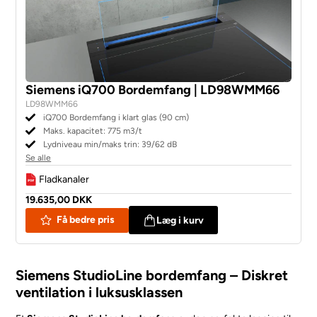
Siemens iQ700 Bordemfang | LD98WMM66
LD98WMM66
iQ700 Bordemfang i klart glas (90 cm)
Maks. kapacitet: 775 m3/t
Lydniveau min/maks trin: 39/62 dB
Se alle
Fladkanaler
19.635,00 DKK
Få bedre pris
Læg i kurv
Siemens StudioLine bordemfang – Diskret
ventilation i luksusklassen