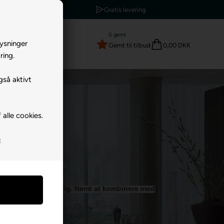
Høj kundetilfredshed
0
gemt
lysninger
Gemt til tilbud
0,00 DKK
ring.
gså aktivt
 alle cookies.
e
r passer præcis til dig. Nemt at kombinere med