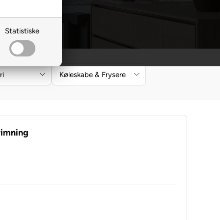
Statistiske
ri
Køleskabe & Frysere
rimning