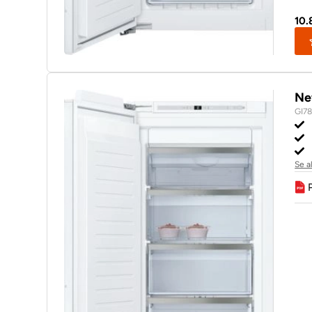
10.
Ne
GI7
Se a