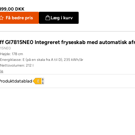
899,00 DKK
Få bedre pris
Læg i kurv
ff GI7815NE0 Integreret fryseskab med automatisk af
815NE0
Højde: 178 cm
Energiklasse: E (på en skala fra A til D), 235 kWh/år
Nettovolumen: 212 I
lle
Produktdatablad