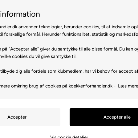
Hurtig levering
Gratis levering
information
ndler.dk anvender teknologier, herunder cookies, til at indsamle op
il forskellige formål. Herunder funktionalitet, statistik og markedsfø
 på "Accepter alle" giver du samtykke til alle disse formål. Du kan o
hvilke cookies du vil give samtykke til.
tilbyde dig alle fordele som klubmedlem, har vi behov for accept af
Neff Fryseskabe
mere omkring brug af cookies på koekkenforhandler.dk -
Læs mer
Forside
»
Mærker
Neff Hvidevarer
Neff Fryseskabe
sorbet? Eller holder du bare af storindkøb? Neff har den model, de
 amerikanerkøleskab, du måske har drømt om længe.
Vis cookie detaljer