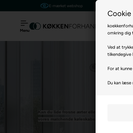
Tilbud indenfor 24 timer
Cookie 
koekkenforha
Menu
omkring dig t
Ved at trykke
tilkendegive 
For at kunne 
Du kan læse 
Kan du lide frosne ærter eller foretrækker du 
vores matchende køleskabe, så du kan få det