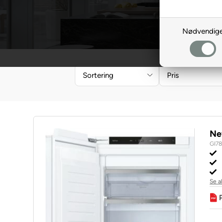
Nødvendig
Sortering
Pris
Ne
GI7
Se a