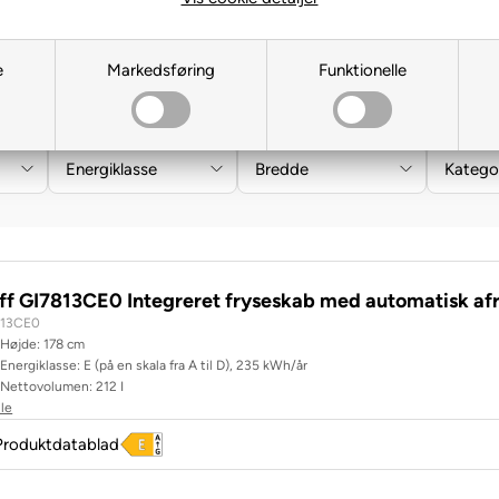
e
Markedsføring
Funktionelle
Energiklasse
Bredde
Katego
ff GI7813CE0 Integreret fryseskab med automatisk af
813CE0
Højde: 178 cm
Energiklasse: E (på en skala fra A til D), 235 kWh/år
Nettovolumen: 212 I
lle
Produktdatablad