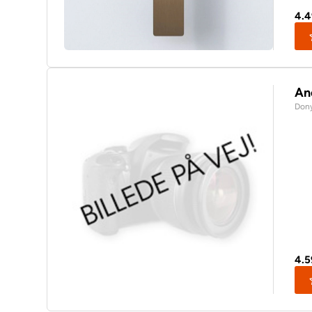
4.
An
Dony
4.