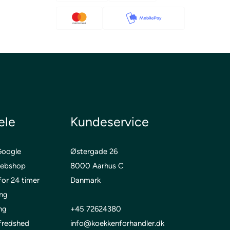
ele
Kundeservice
oogle
Østergade 26
ebshop
8000 Aarhus C
for 24 timer
Danmark
ing
ng
+45 72624380
lfredshed
info@koekkenforhandler.dk