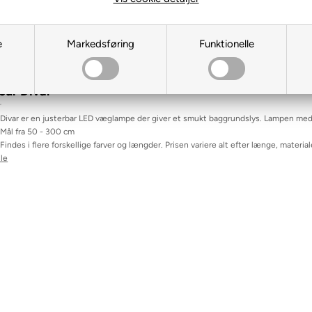
Pris
Kategori
Belys
e
Markedsføring
Funktionelle
our Divar
r
Divar er en justerbar LED væglampe der giver et smukt baggrundslys. Lampen med
Mål fra 50 - 300 cm
Findes i flere forskellige farver og længder. Prisen variere alt efter længe, materia
lle