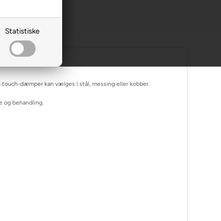
ning
Statistiske
 touch-dæmper kan vælges i stål, messing eller kobber.
le og behandling.