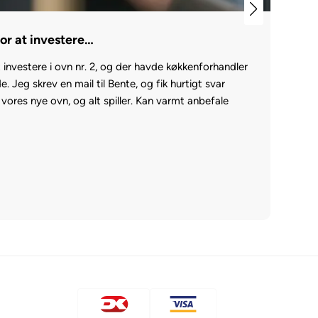
for at investere…
S
t investere i ovn nr. 2, og der havde køkkenforhandler
Kø
. Jeg skrev en mail til Bente, og fik hurtigt svar
kø
 vores nye ovn, og alt spiller. Kan varmt anbefale
be
Ka
20