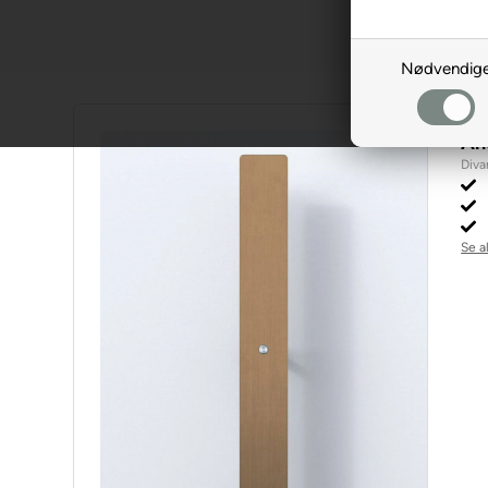
Sortering
Nødvendig
An
Diva
Se a