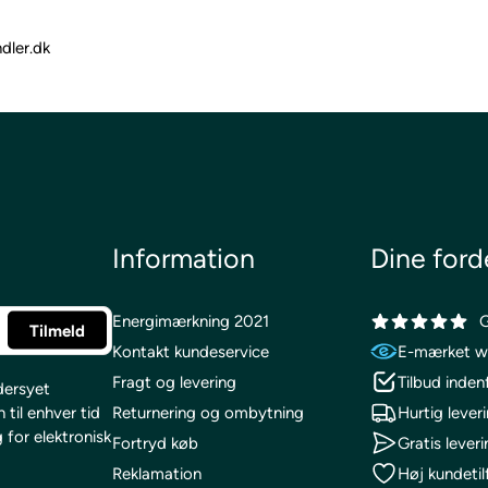
dler.dk
Information
Dine ford
Energimærkning 2021
G
Kontakt kundeservice
E-mærket w
Fragt og levering
Tilbud inden
dersyet
til enhver tid
Returnering og ombytning
Hurtig lever
for elektronisk
Fortryd køb
Gratis leveri
Reklamation
Høj kundeti