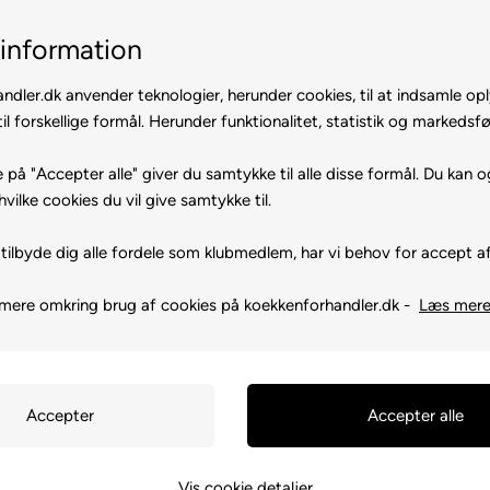
Tilbud indenfor 24 timer
Hurtig levering
information
ndler.dk anvender teknologier, herunder cookies, til at indsamle op
il forskellige formål. Herunder funktionalitet, statistik og markedsfø
 på "Accepter alle" giver du samtykke til alle disse formål. Du kan o
hvilke cookies du vil give samtykke til.
tilbyde dig alle fordele som klubmedlem, har vi behov for accept af
Forside
»
Belysning
Væglamper
mere omkring brug af cookies på koekkenforhandler.dk -
Læs mer
Vis cookie detaljer