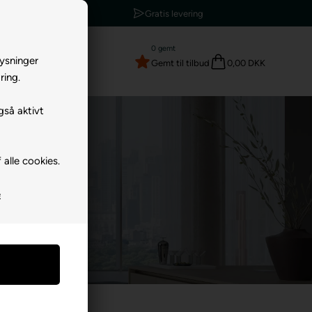
Gratis levering
0
gemt
lysninger
Gemt til tilbud
0,00 DKK
ring.
gså aktivt
 alle cookies.
e