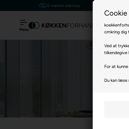
E-mærket webshop
Cookie 
koekkenforha
Menu
omkring dig t
Ved at trykke
tilkendegive 
For at kunne 
Du kan læse 