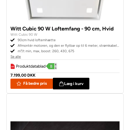
Witt Cubic 90 W Loftemfang - 90 cm, Hvid
Witt Cubic 90 W
90cm hvid loftemhætte
Afmontér motoren, og den er flytbar op til 6 meter, strømkabel
medfølger
m³/t min, max, boost: 260, 430, 675
Se alle
Produktdatablad
7.199,00 DKK
Få bedre pris
Læg i kurv