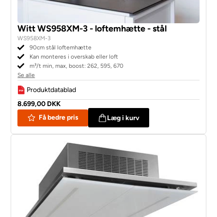
Witt WS958XM-3 - loftemhætte - stål
WS958XM-3
90cm stål loftemhætte
Kan monteres i overskab eller loft
m³/t min, max, boost: 262, 595, 670
Se alle
Produktdatablad
8.699,00 DKK
Få bedre pris
Læg i kurv