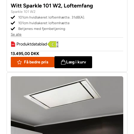
Witt Sparkle 101 W2, Loftemfang
Sparkle 101 W2
101cm hvidlakeret loftemhætte. 31dB(A).
101cm hvidlakeret loftemhætte
Betjenes med fjernbetjening
Se alle
Produktdatablad
13.495,00 DKK
Få bedre pris
Læg i kurv