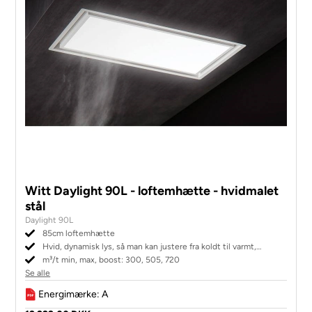
Witt Daylight 90L - loftemhætte - hvidmalet
stål
Daylight 90L
85cm loftemhætte
Hvid, dynamisk lys, så man kan justere fra koldt til varmt,
dæmpbar belysning, intern motor
m³/t min, max, boost: 300, 505, 720
Se alle
Energimærke: A