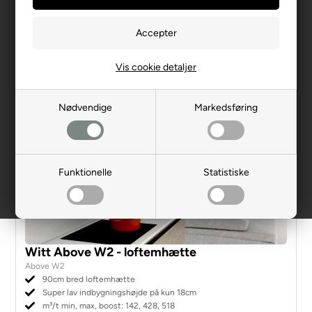
Vis cookie detaljer
Nødvendige
Markedsføring
Funktionelle
Statistiske
Witt Above W2 - loftemhætte
Above W2
90cm bred loftemhætte
Super lav indbygningshøjde på kun 18cm
m³/t min, max, boost: 142, 428, 518