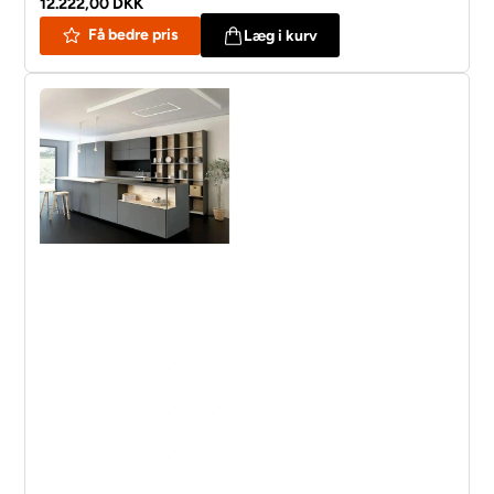
12.222,00 DKK
Få bedre pris
Læg i kurv