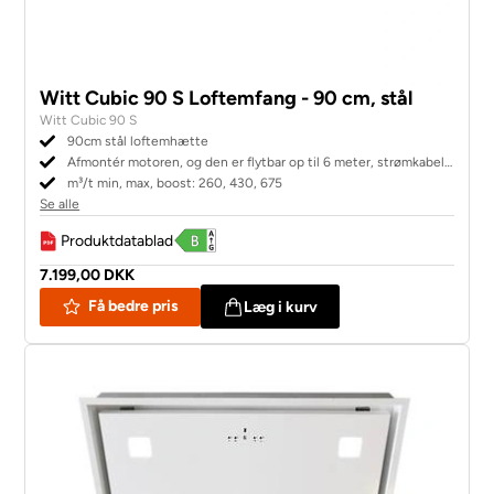
Witt Cubic 90 S Loftemfang - 90 cm, stål
Witt Cubic 90 S
90cm stål loftemhætte
Afmontér motoren, og den er flytbar op til 6 meter, strømkabel
medfølger
m³/t min, max, boost: 260, 430, 675
Se alle
Produktdatablad
7.199,00 DKK
Få bedre pris
Læg i kurv