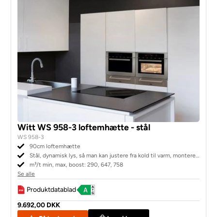
Witt WS 958-3 loftemhætte - stål
WS 958-3
90cm loftemhætte
Stål, dynamisk lys, så man kan justere fra kold til varm, monteres
i overskab eller loft, intern motor, høj sugeeffekt
m³/t min, max, boost: 290, 647, 758
Se alle
Produktdatablad
9.692,00 DKK