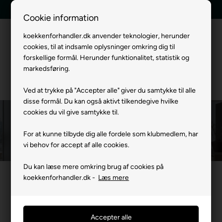
Tilbud indenfor 24 timer
Hurtig levering
Cookie information
koekkenforhandler.dk anvender teknologier, herunder
cookies, til at indsamle oplysninger omkring dig til
Menu
forskellige formål. Herunder funktionalitet, statistik og
markedsføring.
Ved at trykke på "Accepter alle" giver du samtykke til alle
disse formål. Du kan også aktivt tilkendegive hvilke
cookies du vil give samtykke til.
Witt Loftemhætter
For at kunne tilbyde dig alle fordele som klubmedlem, har
Forside
»
Mærker
WITT Hvidevarer
Witt Emhætte
Witt Loftemhæ
vi behov for accept af alle cookies.
Du kan læse mere omkring brug af cookies på
koekkenforhandler.dk -
Læs mere
Filtrer produkter