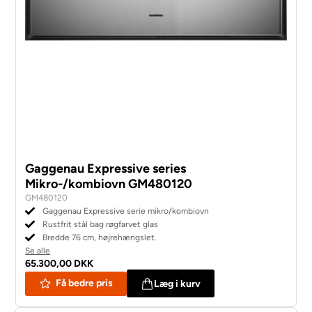
Gaggenau Expressive series
Mikro-/kombiovn GM480120
GM480120
Gaggenau Expressive serie mikro/kombiovn
Rustfrit stål bag røgfarvet glas
Bredde 76 cm, højrehængslet.
Se alle
65.300,00 DKK
Få bedre pris
Læg i kurv