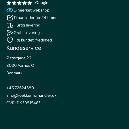
Google
E-mærket webshop
Tilbud indenfor 24 timer
Hurtig levering
Gratis levering
Høj kundetilfredshed
Kundeservice
Østergade 26
8000 Aarhus C
Danmark
+45 72624380
info@koekkenforhandler.dk
CVR: DK30515463