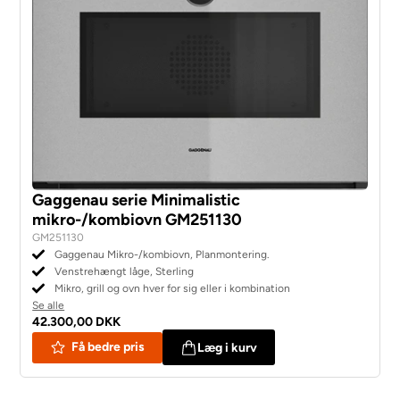
Gaggenau serie Minimalistic
mikro-/kombiovn GM251130
GM251130
Gaggenau Mikro-/kombiovn, Planmontering.
Venstrehængt låge, Sterling
Mikro, grill og ovn hver for sig eller i kombination
Se alle
42.300,00 DKK
Få bedre pris
Læg i kurv