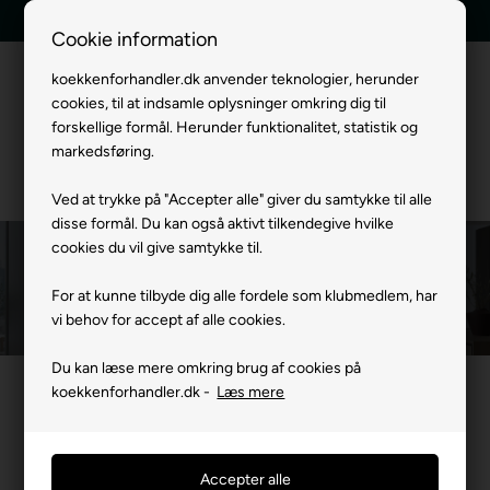
Tilbud indenfor 24 timer
Hurtig levering
Cookie information
koekkenforhandler.dk anvender teknologier, herunder
cookies, til at indsamle oplysninger omkring dig til
Menu
forskellige formål. Herunder funktionalitet, statistik og
markedsføring.
Ved at trykke på "Accepter alle" giver du samtykke til alle
disse formål. Du kan også aktivt tilkendegive hvilke
cookies du vil give samtykke til.
Gaggenau Mikro-/kombiovne
For at kunne tilbyde dig alle fordele som klubmedlem, har
Forside
»
Mærker
Gaggenau Hvidevarer
Gaggenau Ovne
Gaggen
vi behov for accept af alle cookies.
Du kan læse mere omkring brug af cookies på
koekkenforhandler.dk -
Læs mere
Filtrer produkter