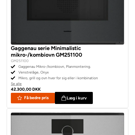
Gaggenau serie Minimalistic
mikro-/kombiovn GM251100
GM251100
Gaggenau Mikro-/kombiovn, Planmontering.
Venstrelåge, Onyx
Mikro, grill og ovn hver for sig eller i kombination
Se alle
42.300,00 DKK
Få bedre pris
Læg i kurv