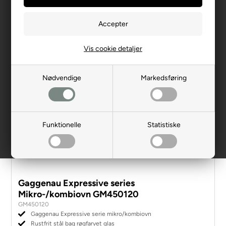
Vis cookie detaljer
Nødvendige
Markedsføring
Funktionelle
Statistiske
Gaggenau Expressive series
Mikro-/kombiovn GM450120
GM450120
Gaggenau Expressive serie mikro/kombiovn
Rustfrit stål bag røgfarvet glas