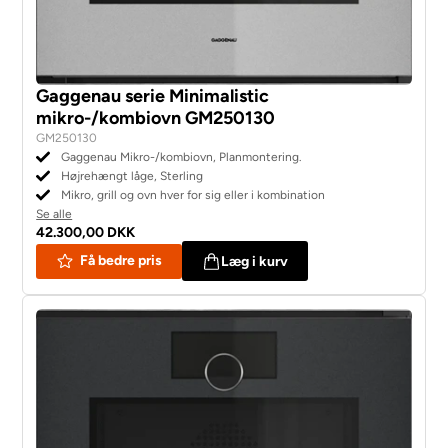
Gaggenau serie Minimalistic
mikro-/kombiovn GM250130
GM250130
Gaggenau Mikro-/kombiovn, Planmontering.
Højrehængt låge, Sterling
Mikro, grill og ovn hver for sig eller i kombination
Se alle
42.300,00 DKK
Få bedre pris
Læg i kurv