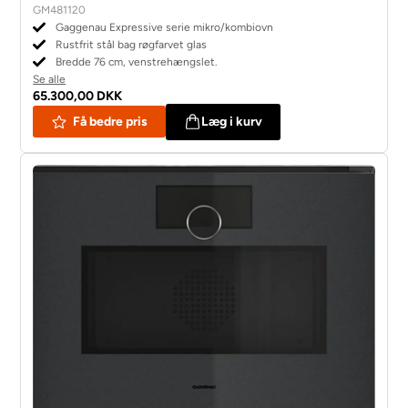
GM481120
Gaggenau Expressive serie mikro/kombiovn
Rustfrit stål bag røgfarvet glas
Bredde 76 cm, venstrehængslet.
Se alle
65.300,00 DKK
Få bedre pris
Læg i kurv