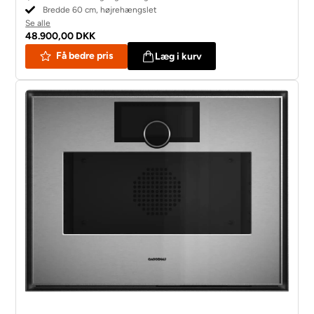
Bredde 60 cm, højrehængslet
Se alle
48.900,00 DKK
Få bedre pris
Læg i kurv