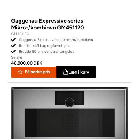
Gaggenau Expressive series
Mikro-/kombiovn GM451120
GM451120
Gaggenau Expressive serie mikro/kombiovn
Rustfrit stål bag røgfarvet glas
Bredde 60 cm, venstrehængslet
Se alle
48.900,00 DKK
Få bedre pris
Læg i kurv