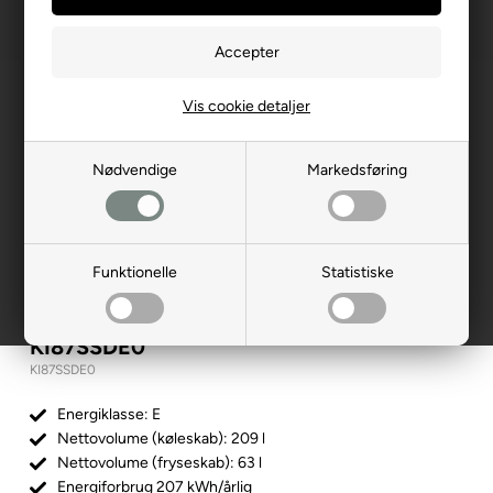
Vis cookie detaljer
Nødvendige
Markedsføring
Funktionelle
Statistiske
Siemens integrerbar køle-fryseskab |
KI87SSDE0
KI87SSDE0
Energiklasse: E
Nettovolume (køleskab): 209 l
Nettovolume (fryseskab): 63 l
Energiforbrug 207 kWh/årlig