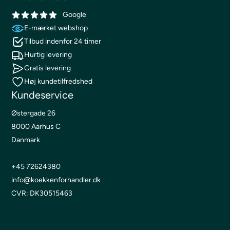
Google
E-mærket webshop
Tilbud indenfor 24 timer
Hurtig levering
Gratis levering
Høj kundetilfredshed
Kundeservice
Østergade 26
8000 Aarhus C
Danmark
+45 72624380
info@koekkenforhandler.dk
CVR: DK30515463