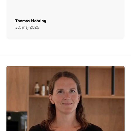
varioShelf - individuelt justerbar hylde for ideel udnyttelse
af plads
easyAccess hylde - nem adgang og godt overblik
Thomas Møhring
Touch Control - varig elegance - alt under perfekt kontrol
30. maj 2025
Mål:
Mål: H 177 x B 56 x D 55 cm
Nichemål (H x B x D): 177.5 cm x 56.0 cm x 55.0 cm