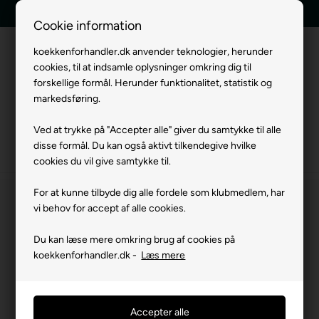
E-mærket webshop
Tilbud indenfor 24 timer
Cookie information
koekkenforhandler.dk anvender teknologier, herunder
cookies, til at indsamle oplysninger omkring dig til
Menu
forskellige formål. Herunder funktionalitet, statistik og
markedsføring.
Ved at trykke på "Accepter alle" giver du samtykke til alle
disse formål. Du kan også aktivt tilkendegive hvilke
Forside
»
Mærker
»
Siemens Studioline Hvidevarer
»
Siemens Studioline Køl
cookies du vil give samtykke til.
For at kunne tilbyde dig alle fordele som klubmedlem, har
vi behov for accept af alle cookies.
Du kan læse mere omkring brug af cookies på
koekkenforhandler.dk -
Læs mere