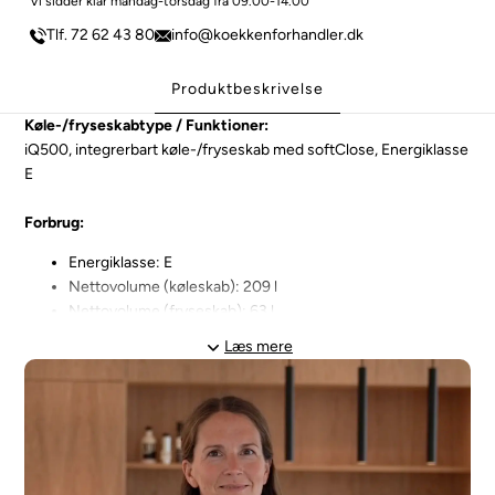
Vi sidder klar mandag-torsdag fra 09.00-14.00
Tlf. 72 62 43 80
info@koekkenforhandler.dk
Produktbeskrivelse
Køle-/fryseskabtype / Funktioner:
iQ500, integrerbart køle-/fryseskab med softClose, Energiklasse
E
Forbrug:
Energiklasse: E
Nettovolume (køleskab): 209 l
Nettovolume (fryseskab): 63 l
Energiforbrug 207 kWh/årlig
Læs mere
Lydniveau: 36 dB
Design:
Med fladhængsler til køkkenfront, Låge med
dæmpesystem og dørlukningshjælp med softClose