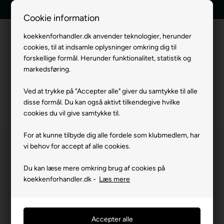
E-mærket webshop
Tilbud indenfor 24 timer
Cookie information
koekkenforhandler.dk anvender teknologier, herunder
cookies, til at indsamle oplysninger omkring dig til
Menu
forskellige formål. Herunder funktionalitet, statistik og
markedsføring.
Ved at trykke på "Accepter alle" giver du samtykke til alle
disse formål. Du kan også aktivt tilkendegive hvilke
Forside
»
Mærker
»
Vola Armaturer
»
Vola Brusearmaturer
cookies du vil give samtykke til.
For at kunne tilbyde dig alle fordele som klubmedlem, har
vi behov for accept af alle cookies.
Du kan læse mere omkring brug af cookies på
koekkenforhandler.dk -
Læs mere