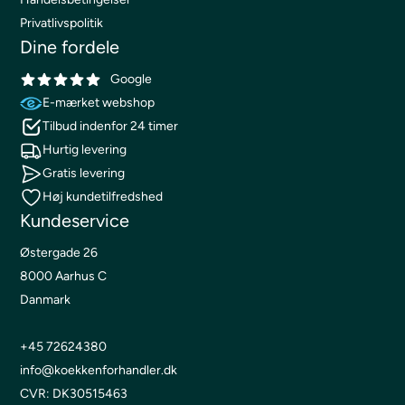
Privatlivspolitik
Dine fordele
Google
E-mærket webshop
Tilbud indenfor 24 timer
Hurtig levering
Gratis levering
Høj kundetilfredshed
Kundeservice
Østergade 26
8000 Aarhus C
Danmark
+45 72624380
info@koekkenforhandler.dk
CVR: DK30515463